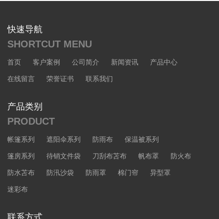
快速导航
SHORTCUT MENU
首页
客户案例
公司简介
新闻资讯
产品中心
在线留言
荣誉证书
联系我们
产品类别
PRODUCT
帐篷系列
遮阳伞系列
防雨布
保温被系列
篷房系列
待销文件袋
刀刮布苫布
帆布罩
防火布
防水苫布
防汛沙袋
防雨罩
棉门帘
异型罩
迷彩布
联系方式