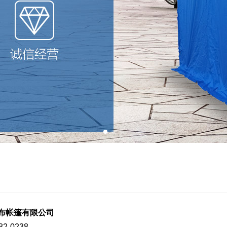
布帐篷有限公司
2-0238