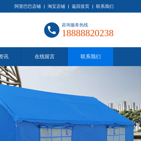
阿里巴巴店铺
淘宝店铺
返回首页
联系我们
咨询服务热线
18888820238
资讯
在线留言
联系我们