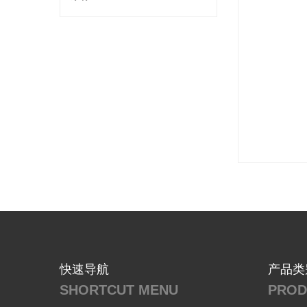
快速导航
产品类
SHORTCUT MENU
PROD