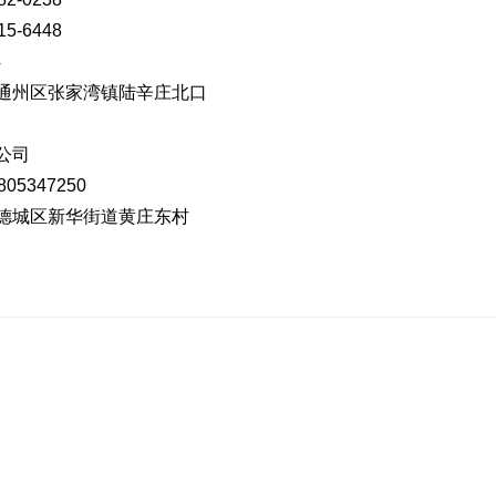
5-6448
4
通州区张家湾镇陆辛庄北口
公司
5347250
德城区新华街道黄庄东村