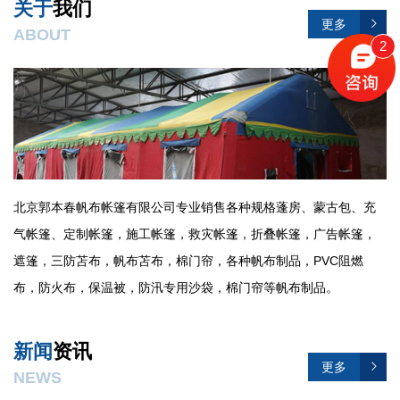
关于
我们
更多
ABOUT
2
北京郭本春帆布帐篷有限公司专业销售各种规格蓬房、蒙古包、充
气帐篷、定制帐篷，施工帐篷，救灾帐篷，折叠帐篷，广告帐篷，
遮篷，三防苫布，帆布苫布，棉门帘，各种帆布制品，PVC阻燃
布，防火布，保温被，防汛专用沙袋，棉门帘等帆布制品。
新闻
资讯
更多
NEWS