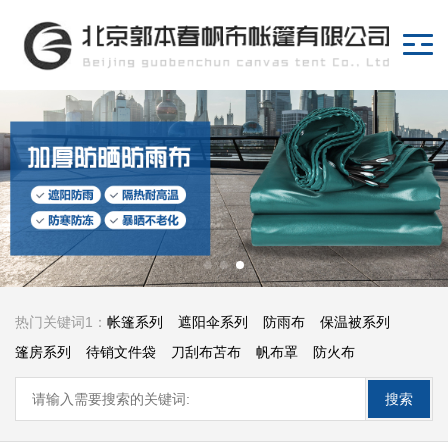
热门关键词1：
帐篷系列
遮阳伞系列
防雨布
保温被系列
篷房系列
待销文件袋
刀刮布苫布
帆布罩
防火布
防水苫布
防汛沙袋
防雨罩
棉门帘
异型罩
迷彩布
搜索