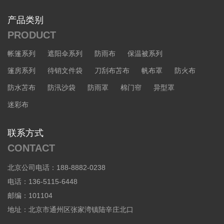
产品类别
PRODUCT
帐篷系列
遮阳伞系列
防雨布
保温被系列
篷房系列
待销文件袋
刀刮布苫布
帆布罩
防火布
防水苫布
防汛沙袋
防雨罩
棉门帘
异型罩
迷彩布
联系方式
CONTACT
北京公司电话：188-8882-0238
电话：136-5115-6448
邮编：101104
地址：北京市通州区张家湾镇陆辛庄北口